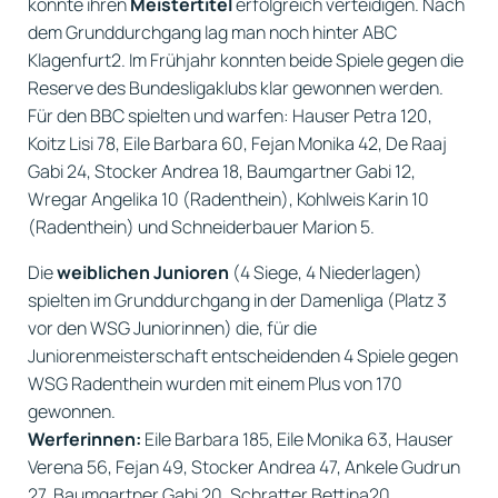
konnte ihren
Meistertitel
erfolgreich verteidigen. Nach
dem Grunddurchgang lag man noch hinter ABC
Klagenfurt2. Im Frühjahr konnten beide Spiele gegen die
Reserve des Bundesligaklubs klar gewonnen werden.
Für den BBC spielten und warfen: Hauser Petra 120,
Koitz Lisi 78, Eile Barbara 60, Fejan Monika 42, De Raaj
Gabi 24, Stocker Andrea 18, Baumgartner Gabi 12,
Wregar Angelika 10 (Radenthein), Kohlweis Karin 10
(Radenthein) und Schneiderbauer Marion 5.
Die
weiblichen Junioren
(4 Siege, 4 Niederlagen)
spielten im Grunddurchgang in der Damenliga (Platz 3
vor den WSG Juniorinnen) die, für die
Juniorenmeisterschaft entscheidenden 4 Spiele gegen
WSG Radenthein wurden mit einem Plus von 170
gewonnen.
Werferinnen:
Eile Barbara 185, Eile Monika 63, Hauser
Verena 56, Fejan 49, Stocker Andrea 47, Ankele Gudrun
27, Baumgartner Gabi 20, Schratter Bettina20,