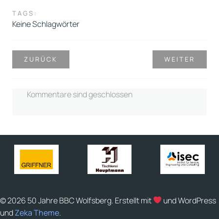
TAGS:
Keine Schlagwörter
ZURÜCK
WEITER
Kommentare sind geschlossen
© 2026 50 Jahre BBC Wolfsberg. Erstellt mit
und WordPress
und
Zeka Theme
.