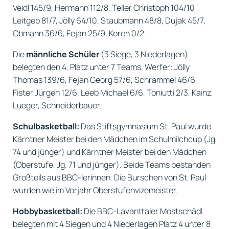
Veidl 145/9, Hermann 112/8, Teller Christoph 104/10
Leitgeb 81/7, Jölly 64/10, Staubmann 48/8, Dujak 45/7,
Obmann 36/6, Fejan 25/9, Koren 0/2.
Die
männliche Schüler
(3 Siege, 3 Niederlagen)
belegten den 4. Platz unter 7 Teams. Werfer: Jölly
Thomas 139/6, Fejan Georg 57/6, Schrammel 46/6,
Fister Jürgen 12/6, Leeb Michael 6/6, Toniutti 2/3, Kainz,
Lueger, Schneiderbauer.
Schulbasketball:
Das Stiftsgymnasium St. Paul wurde
Kärntner Meister bei den Mädchen im Schulmilchcup (Jg
74 und jünger) und Kärntner Meister bei den Mädchen
(Oberstufe, Jg. 71 und jünger). Beide Teams bestanden
Großteils aus BBC-lerinnen. Die Burschen von St. Paul
wurden wie im Vorjahr Oberstufenvizemeister.
Hobbybasketball:
Die BBC-Lavanttaler Mostschädl
belegten mit 4 Siegen und 4 Niederlagen Platz 4 unter 8