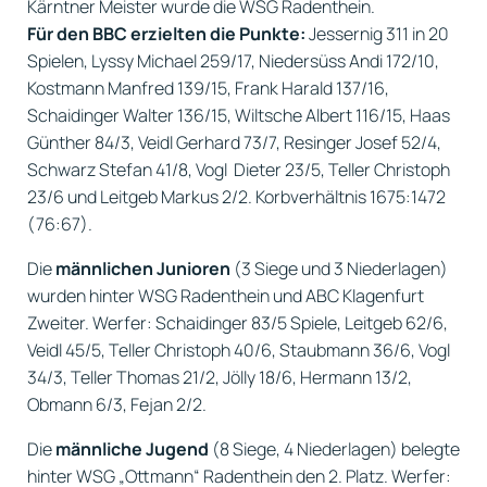
Kärntner Meister wurde die WSG Radenthein.
Für den BBC erzielten die Punkte:
Jessernig 311 in 20
Spielen, Lyssy Michael 259/17, Niedersüss Andi 172/10,
Kostmann Manfred 139/15, Frank Harald 137/16,
Schaidinger Walter 136/15, Wiltsche Albert 116/15, Haas
Günther 84/3, Veidl Gerhard 73/7, Resinger Josef 52/4,
Schwarz Stefan 41/8, Vogl Dieter 23/5, Teller Christoph
23/6 und Leitgeb Markus 2/2. Korbverhältnis 1675:1472
(76:67).
Die
männlichen Junioren
(3 Siege und 3 Niederlagen)
wurden hinter WSG Radenthein und ABC Klagenfurt
Zweiter. Werfer: Schaidinger 83/5 Spiele, Leitgeb 62/6,
Veidl 45/5, Teller Christoph 40/6, Staubmann 36/6, Vogl
34/3, Teller Thomas 21/2, Jölly 18/6, Hermann 13/2,
Obmann 6/3, Fejan 2/2.
Die
männliche Jugend
(8 Siege, 4 Niederlagen) belegte
hinter WSG „Ottmann“ Radenthein den 2. Platz. Werfer: