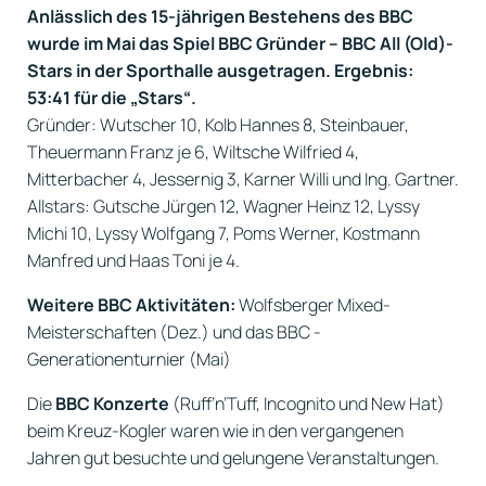
Anlässlich des 15-jährigen Bestehens des BBC
wurde im Mai das Spiel BBC Gründer – BBC All (Old)-
Stars in der Sporthalle ausgetragen. Ergebnis:
53:41 für die „Stars“.
Gründer: Wutscher 10, Kolb Hannes 8, Steinbauer,
Theuermann Franz je 6, Wiltsche Wilfried 4,
Mitterbacher 4, Jessernig 3, Karner Willi und Ing. Gartner.
Allstars: Gutsche Jürgen 12, Wagner Heinz 12, Lyssy
Michi 10, Lyssy Wolfgang 7, Poms Werner, Kostmann
Manfred und Haas Toni je 4.
Weitere BBC Aktivitäten:
Wolfsberger Mixed-
Meisterschaften (Dez.) und das BBC -
Generationenturnier (Mai)
Die
BBC Konzerte
(Ruff’n’Tuff, Incognito und New Hat)
beim Kreuz-Kogler waren wie in den vergangenen
Jahren gut besuchte und gelungene Veranstaltungen.