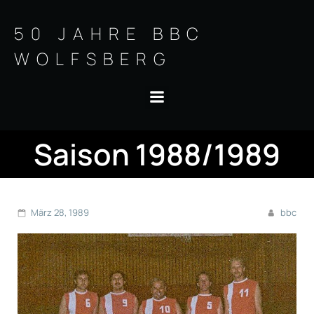
Springe
zum
50 JAHRE BBC
Inhalt
WOLFSBERG
Saison 1988/1989
März 28, 1989
bbc