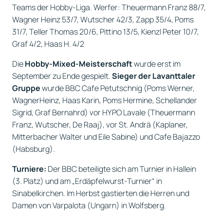
Teams der Hobby-Liga. Werfer: Theuermann Franz 88/7,
Wagner Heinz 53/7, Wutscher 42/3, Zapp 35/4, Poms
31/7, Teller Thomas 20/6, Pittino 13/5, Kienzl Peter 10/7,
Graf 4/2, Haas H. 4/2
Die
Hobby-Mixed-Meisterschaft
wurde erst im
September zu Ende gespielt.
Sieger der Lavanttaler
Gruppe
wurde BBC Cafe Petutschnig (Poms Werner,
WagnerHeinz, Haas Karin, Poms Hermine, Schellander
Sigrid, Graf Bernahrd) vor HYPO Lavale (Theuermann
Franz, Wutscher, De Raaj), vor St. Andrä (Kaplaner,
Mitterbacher Walter und Eile Sabine) und Cafe Bajazzo
(Habsburg).
Turniere:
Der BBC beteiligte sich am Turnier in Hallein
(3. Platz) und am „Erdäpfelwurst-Turnier“ in
Sinabelkirchen. Im Herbst gastierten die Herren und
Damen von Varpalota (Ungarn) in Wolfsberg.